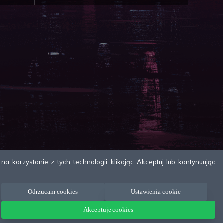
 korzystanie z tych technologii, klikając Akceptuj lub kontynuując
Odrzucam cookies
Ustawienia cookie
Akceptuje cookies