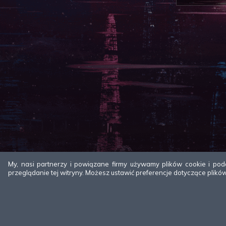
My, nasi partnerzy i powiązane firmy używamy plików cookie i podo
przeglądanie tej witryny. Możesz ustawić preferencje dotyczące plikó