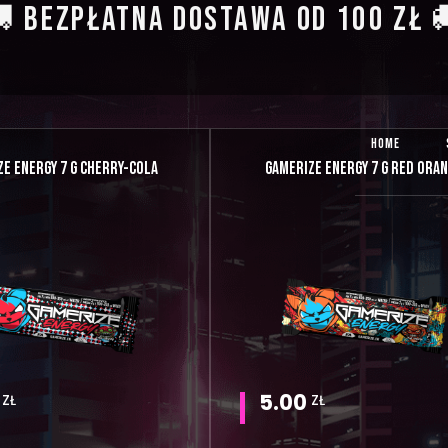
 BEZPŁATNA DOSTAWA OD 100 ZŁ 
HOME
E ENERGY 7 G CHERRY-COLA
GAMERIZE ENERGY 7 G RED ORA
5.00
ZŁ
ZŁ