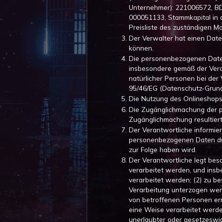
Unternehmer): 221006572, BD
000051133, Stammkapital in 
Preisliste des zuständigen Mo
Der Verwalter hat einen Date
können.
Die personenbezogenen Daten
insbesondere gemäß der Vero
natürlicher Personen bei der
95/46/EG (Datenschutz-Grund
Die Nutzung des Onlineshops is
Die Zugänglichmachung der per
Zugänglichmachung resultiert
Der Verantwortliche informier
personenbezogenen Daten dur
zur Folge haben wird.
Der Verantwortliche legt be
verarbeitet werden, und insb
verarbeitet werden; (2) zu 
Verarbeitung unterzogen werd
von betroffenen Personen erm
eine Weise verarbeitet werde
unerlaubter oder gesetzeswid