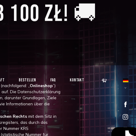
 100 ZŁ! 🚚
AFT
BESTELLEN
FAQ
KONTAKT
 (nachfolgend: „
Onlineshop
”)
en auf. Die Datenschutzerklärung
n, darunter Grundlagen, Ziele
e Informationen über die
ischen Rechts
mit dem Sitz in
registers, das durch das
 der Nummer KRS
 (statistische Nummer für