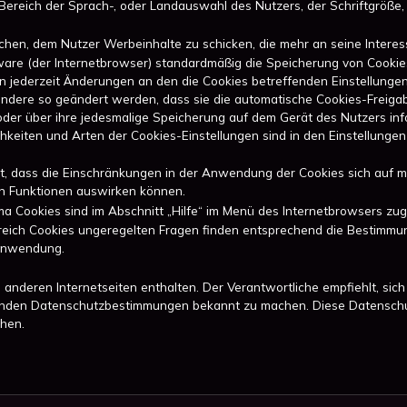
im Bereich der Sprach-, oder Landauswahl des Nutzers, der Schriftgröß
chen, dem Nutzer Werbeinhalte zu schicken, die mehr an seine Interes
oftware (der Internetbrowser) standardmäßig die Speicherung von Cook
n jederzeit Änderungen an den die Cookies betreffenden Einstellunge
ndere so geändert werden, dass sie die automatische Cookies-Freigab
oder über ihre jedesmalige Speicherung auf dem Gerät des Nutzers inf
chkeiten und Arten der Cookies-Einstellungen sind in den Einstellunge
.
rt, dass die Einschränkungen in der Anwendung der Cookies sich auf m
n Funktionen auswirken können.
 Cookies sind im Abschnitt „Hilfe“ im Menü des Internetbrowsers zug
Bereich Cookies ungeregelten Fragen finden entsprechend die Bestimm
Anwendung.
 anderen Internetseiten enthalten. Der Verantwortliche empfiehlt, sic
enden Datenschutzbestimmungen bekannt zu machen. Diese Datenschut
chen.