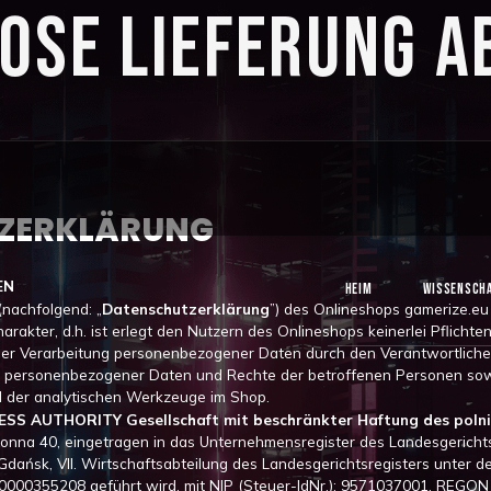
OSE LIEFERUNG AB
ZERKLÄRUNG
EN
HEIM
WISSENSCH
nachfolgend: „
Datenschutzerklärung
”) des Onlineshops gamerize.eu
harakter, d.h. ist erlegt den Nutzern des Onlineshops keinerlei Pflicht
 der Verarbeitung personenbezogener Daten durch den Verantwortliche
 personenbezogener Daten und Rechte der betroffenen Personen sowi
 der analytischen Werkzeuge im Shop.
ESS AUTHORITY Gesellschaft mit beschränkter Haftung des poln
Konna 40, eingetragen in das Unternehmensregister des Landesgerichts
dańsk, VII. Wirtschaftsabteilung des Landesgerichtsregisters unter
: 0000355208 geführt wird, mit NIP (Steuer-IdNr.): 9571037001, REGON