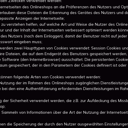
enden Zwecken verwendet werden:
ternetseiten des Onlineshops an die Präferenzen des Nutzers und Op
 erlauben diese Dateien die Erkennung des Gerätes des Nutzers und 
epasste Anzeigen der Internetseite;
ie zu verstehen helfen, auf welche Art und Weise die Nutzer des Online
ur und der Inhalt der Internetseiten verbessert optimiert werden könn
 des Nutzers (nach dem Einloggen), damit der Benutzer nicht auf jede
Passwort eingeben muss;
erden zwei Haupttypen von Cookies verwendet: Session Cookies und 
re Dateien, die auf dem Endgerät des Benutzers gespeichert werden, bi
die Software (den Internetbrowser) ausschaltet. Die persistenten Coo
aum gespeichert, der in den Parametern der Cookies definiert ist oder 
können folgende Arten von Cookies verwendet werden:
Nutzung der im Rahmen des Onlineshops zugänglichen Dienstleistunge
ie bei den eine Authentifizierung erfordernden Dienstleistungen im R
ung der Sicherheit verwendet werden, die z.B. zur Aufdeckung des Miss
op;
 Sammeln von Informationen über die Art der Nutzung der Internetsei
hen die Speicherung der durch den Nutzer ausgewählten Einstellungen