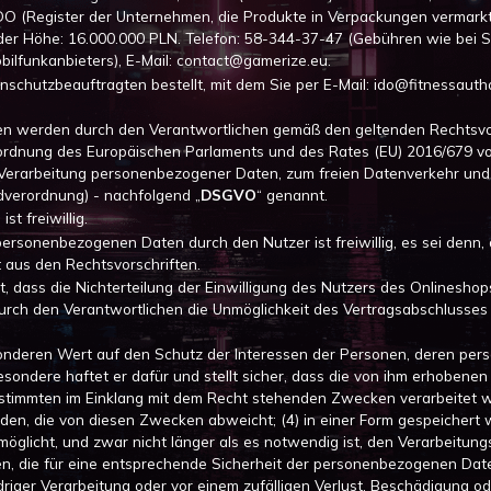
O (Register der Unternehmen, die Produkte in Verpackungen vermarkte
der Höhe: 16.000.000 PLN. Telefon: 58-344-37-47 (Gebühren wie bei 
bilfunkanbieters), E-Mail: contact@gamerize.eu.
nschutzbeauftragten bestellt, mit dem Sie per E-Mail: ido@fitnessaut
 werden durch den Verantwortlichen gemäß den geltenden Rechtsvors
rdnung des Europäischen Parlaments und des Rates (EU) 2016/679 vo
 Verarbeitung personenbezogener Daten, zum freien Datenverkehr und 
verordnung) - nachfolgend „
DSGVO
“ genannt.
t freiwillig.
sonenbezogenen Daten durch den Nutzer ist freiwillig, es sei denn, di
 aus den Rechtsvorschriften.
t, dass die Nichterteilung der Einwilligung des Nutzers des Onlineshop
ch den Verantwortlichen die Unmöglichkeit des Vertragsabschlusses
sonderen Wert auf den Schutz der Interessen der Personen, deren pe
esondere haftet er dafür und stellt sicher, dass die von ihm erhobene
bestimmten im Einklang mit dem Recht stehenden Zwecken verarbeitet 
en, die von diesen Zwecken abweicht; (4) in einer Form gespeichert we
öglicht, und zwar nicht länger als es notwendig ist, den Verarbeitung
n, die für eine entsprechende Sicherheit der personenbezogenen Date
riger Verarbeitung oder vor einem zufälligen Verlust, Beschädigung o