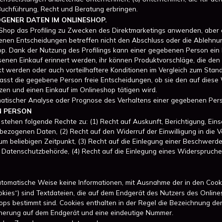
h Buchführung, Recht und Beratung erbringen.
GENER DATEN IM ONLINESHOP.
 Shop das Profiling zu Zwecken des Direktmarketings anwenden, aber 
fenen Entscheidungen betreffen nicht den Abschluss oder die Ablehnu
op. Dank der Nutzung des Profilings kann einer gegebenen Person ein
senen Einkauf erinnert werden, ihr können Produktvorschläge, die den 
kt werden oder auch vorteilhaftere Konditionen im Vergleich zum Sta
 fasst die gegebene Person freie Entscheidungen, ob sie den auf dies
zen und einen Einkauf im Onlineshop tätigen wird.
omatischer Analyse oder Prognose des Verhaltens einer gegebenen Per
N PERSON
tehen folgende Rechte zu: (1) Recht auf Auskunft, Berichtigung, Ein
ezogenen Daten, (2) Recht auf den Widerruf der Einwilligung in die V
beliebigen Zeitpunkt, (3) Recht auf die Einlegung einer Beschwerde
er Datenschutzbehörde, (4) Recht auf die Einlegung eines Widerspruch
tomatische Weise keine Informationen, mit Ausnahme der in den Cook
okies“) sind Textdateien, die auf dem Endgerät des Nutzers des Onli
ops bestimmt sind. Cookies enthalten in der Regel die Bezeichnung der
icherung auf dem Endgerät und eine eindeutige Nummer.