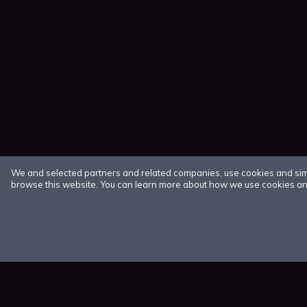
We and selected partners and related companies, use cookies and simila
browse this website. You can learn more about how we use cookies and