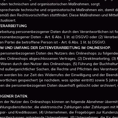
enden technischen und organisatorischen Maßnahmen, sorgt.
tsprechende technische und organisatorische Maßnahmen ein, damit di
ß den Rechtsvorschriften stattfindet. Diese Maßnahmen und Mittel we
ualisiert.
VERARBEITUNG
rbeitung personenbezogener Daten durch den Verantwortlichen ist folg
rsonenbezogener Daten - Art. 6 Abs. 1 lit. a) DSGVO oder (2) Verarbeit
n Partei die betroffene Person ist - Art. 6 Abs. 1 lit. b) DSGVO.
AUM UND UMFANG DER DATENVERARBEITUNG IM ONLINESHOP.
e personenbezogenen Daten des Nutzers des Onlineshops zu folgenden
 des Onlineshops abgeschlossenen Vertrages, (2) Direktmarketing, (3)
 Waren durch den Nutzer des Onlineshops, (5) Führung der Buchhaltun
nd außergerichtlicher Sachen, die Rechte und Pflichten des Verantwort
 werden bis zur Zeit des Widerrufes der Einwilligung und der Beendi
wortlichen gespeichert (je nachdem, was später eintritt) sowie 5 Jah
den die personenbezogenen Daten dauerhaft gelöscht oder archiviert,
GENER DATEN.
 der Nutzer des Onlineshops können an folgende Abnehmer übermitte
hlungsdienstleister, die elektronische Zahlungen oder Zahlungen mit K
par- und Kreditkassen, (4) Unternehmen, die Fragebögen zur Kundenzufr
Dienstleistungen anbietende Unternehmen, (6) Unternehmen, die für de