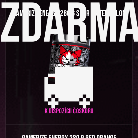
ZDARMA
GAMERIZE ENERGY 280 G SOUR WATERMELON
🚚
K DISPOZÍCII ČOSKORO