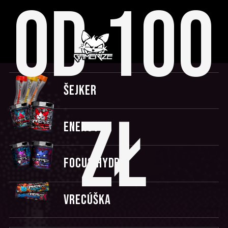
OD 100
ŠEJKER
ZŁ
ENERGY
FOCUS HYDRO
VRECÚŠKA