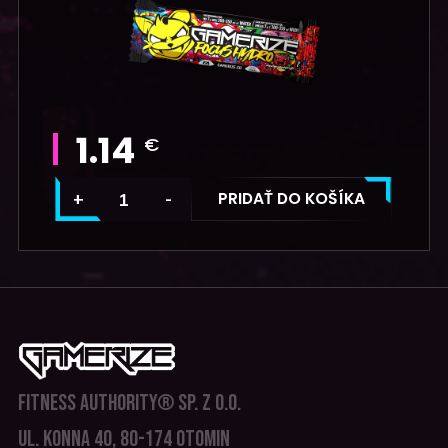
1.14
€
PRIDAŤ DO KOŠÍKA
FITNESS AUTHORITY® SP. Z O.O.
UL. KONNA 40, 80-174 OTOMIN