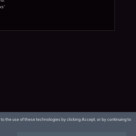
ks“
o the use of these technologies by clicking Accept, or by continuing to