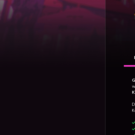
G
w
K
D
K