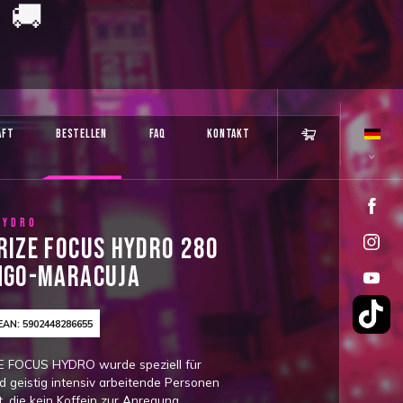
! 🚚
AFT
BESTELLEN
FAQ
KONTAKT
HYDRO
RIZE FOCUS HYDRO 280
NGO-MARACUJA
EAN: 5902448286655
 FOCUS HYDRO wurde speziell für
 geistig intensiv arbeitende Personen
t, die kein Koffein zur Anregung