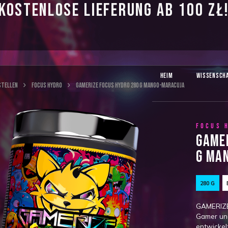
KOSTENLOSE LIEFERUNG AB 100 ZŁ
HEIM
WISSENSCH
STELLEN
FOCUS HYDRO
GAMERIZE FOCUS HYDRO 280 G MANGO-MARACUJA
FOCUS 
GAME
G MA
280 G
GAMERIZE
Gamer und
entwickel