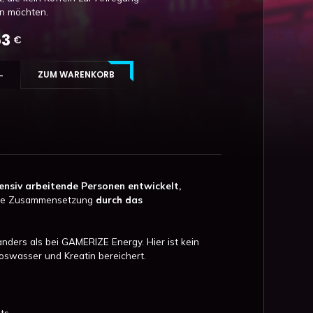
n möchten.
53
€
ZUM WARENKORB
nsiv arbeitende Personen entwickelt,
die Zusammensetzung
durch das
ers als bei GAMERIZE Energy. Hier ist kein
oswasser und Kreatin bereichert.
ts.