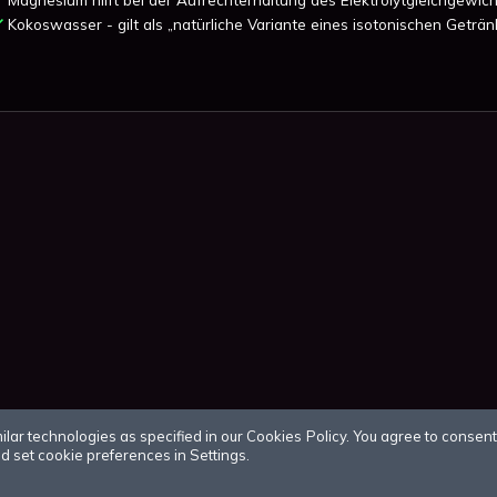
Kokoswasser - gilt als „natürliche Variante eines isotonischen Geträn
r technologies as specified in our Cookies Policy. You agree to consent t
 set cookie preferences in Settings.