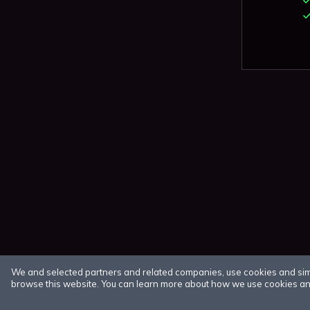
We and selected partners and related companies, use cookies and simila
browse this website. You can learn more about how we use cookies and