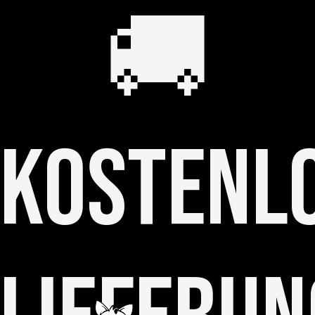
🚚
KOSTENL