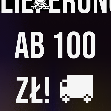
LIEFERUN
AB 100
ZŁ! 🚚